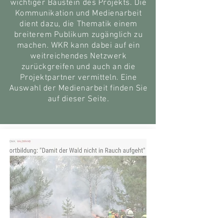
wichtiger Baustein des Projekts. Die
Kommunikation und Medienarbeit
dient dazu, die Thematik einem
breiterem Publikum zugänglich zu
machen. WKR kann dabei auf ein
weitreichendes Netzwerk
zurückgreifen und auch an die
Projektpartner vermitteln. Eine
Auswahl der Medienarbeit finden Sie
auf dieser Seite.