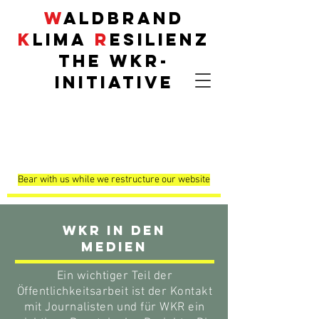
W
aldbrand
K
lima
R
esilienz
THE
WKR
-
INITIATIVE
Demonstrationsflä
chen
Bear with us while we restructure our website
WKR in den
Medien
Ein wichtiger Teil der
Öffentlichkeitsarbeit ist der Kontakt
mit Journalisten und für WKR ein