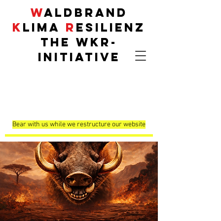
W
aldbrand
K
lima
R
esilienz
THE
WKR
-
INITIATIVE
Demonstrationsflä
chen
Bear with us while we restructure our website