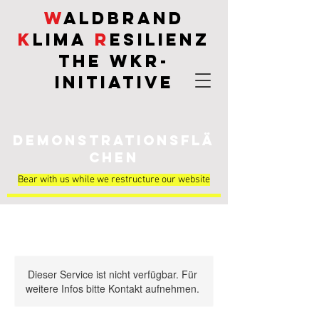
W
aldbrand
K
lima
R
esilienz
THE
WKR
-
INITIATIVE
Demonstrationsflä
chen
Bear with us while we restructure our website
Dieser Service ist nicht verfügbar. Für
weitere Infos bitte Kontakt aufnehmen.