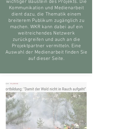
wichtiger Baustein des Projekts. Die
Kommunikation und Medienarbeit
dient dazu, die Thematik einem
breiterem Publikum zugänglich zu
machen. WKR kann dabei auf ein
weitreichendes Netzwerk
zurückgreifen und auch an die
Projektpartner vermitteln. Eine
Auswahl der Medienarbeit finden Sie
auf dieser Seite.