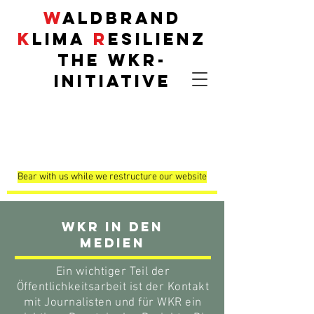
W
aldbrand
K
lima
R
esilienz
THE
WKR
-
INITIATIVE
Demonstrationsflä
chen
Bear with us while we restructure our website
WKR in den
Medien
Ein wichtiger Teil der
Öffentlichkeitsarbeit ist der Kontakt
mit Journalisten und für WKR ein