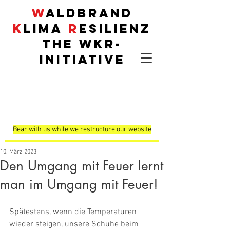
W
aldbrand
K
lima
R
esilienz
THE
WKR
-
INITIATIVE
Demonstrationsflä
chen
Bear with us while we restructure our website
10. März 2023
Den Umgang mit Feuer lernt
man im Umgang mit Feuer!
Spätestens, wenn die Temperaturen 
wieder steigen, unsere Schuhe beim 