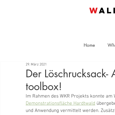
W
al
Home
Wha
29. März 2021
Der Löschrucksack- A
toolbox!
Im Rahmen des WKR Projekts konnte am W
Demonstrationsfläche Hardtwald
 übergeb
und Anwendung vermittelt werden. Zusätzlic