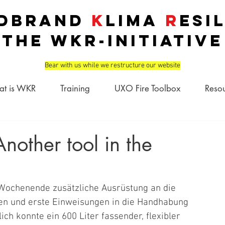
dbrand
K
lima
R
esi
THE
WKR
-INITIATIVE
Bear with us while we restructure our website
t is WKR
Training
UXO Fire Toolbox
Reso
nother tool in the
ochenende zusätzliche Ausrüstung an die 
en und erste Einweisungen in die Handhabung 
h konnte ein 600 Liter fassender, flexibler 