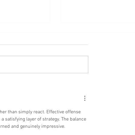
leep, Repeat: Den
WKR project coming to an
Feuer lernt man
end – WKR initiative lives o
it Feuer 2.0!
er than simply react. Effective offense 
a satisfying layer of strategy. The balance 
arned and genuinely impressive.