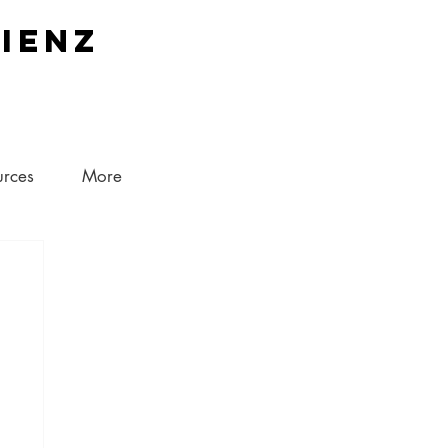
lienz
urces
More