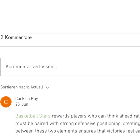
2 Kommentare
Kommentar verfassen...
Waldbrandprävention und
Burn, Eat, S
Sortieren nach:
Aktuell
Einsatzvorbereitung erzeugen
Umgang mit 
Carlson Roy
Synergien und Mehrwert
im Umgang m
25. Juni
Basketball Stars
 rewards players who can think ahead rath
must be paired with strong defensive positioning, creating 
between these two elements ensures that victories feel e