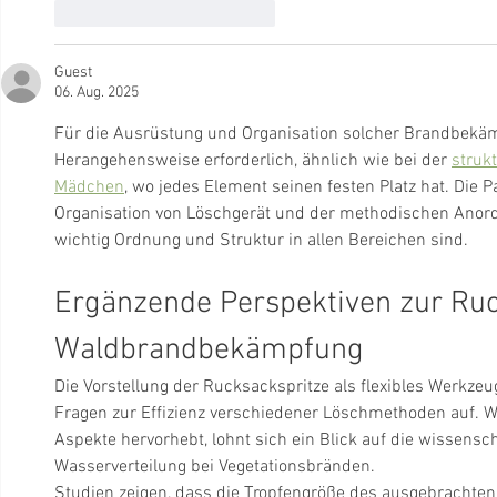
Gefällt mir
Antworten
Guest
06. Aug. 2025
Für die Ausrüstung und Organisation solcher Brandbekäm
Herangehensweise erforderlich, ähnlich wie bei der 
struk
Mädchen
, wo jedes Element seinen festen Platz hat. Die 
Organisation von Löschgerät und der methodischen Anor
wichtig Ordnung und Struktur in allen Bereichen sind.
Ergänzende Perspektiven zur Ruck
Waldbrandbekämpfung
Die Vorstellung der Rucksackspritze als flexibles Werkze
Fragen zur Effizienz verschiedener Löschmethoden auf. W
Aspekte hervorhebt, lohnt sich ein Blick auf die wissensc
Wasserverteilung bei Vegetationsbränden.
Studien zeigen, dass die Tropfengröße des ausgebrachten