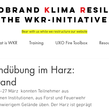
dbrand
K
lima
R
esi
THE
WKR
-INITIATIVE
Bear with us while we restructure our website
t is WKR
Training
UXO Fire Toolbox
Reso
andübung im Harz:
rand
-27 März  konnten Teilnehmer aus 
en Institutionen, aus Forst und Feuerwehr 
wierigem Gelände üben. Der Harz ist geprägt 