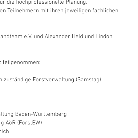
r die hochprofessionelle Planung, 
n Teilnehmern mit ihren jeweiligen fachlichen 
andteam e.V. und Alexander Held und Lindon 
t teilgenommen:
ich zuständige Forstverwaltung (Samstag)
altung Baden-Württemberg
rg AöR (ForstBW)
rich 