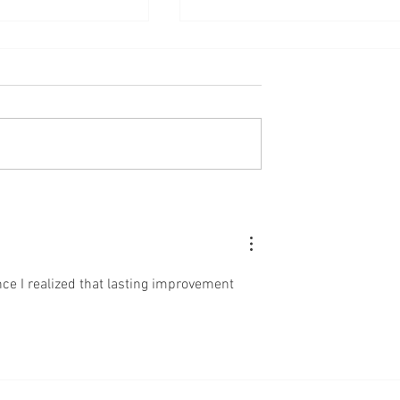
leep, Repeat: Den
WKR project coming to an
Feuer lernt man
end – WKR initiative lives o
it Feuer 2.0!
ce I realized that lasting improvement 