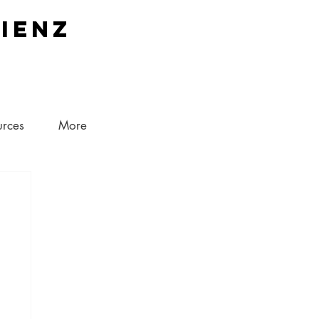
lienz
urces
More