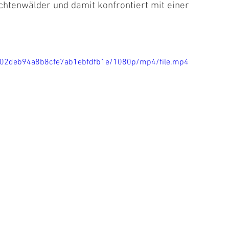
chtenwälder und damit konfrontiert mit einer 
aea02deb94a8b8cfe7ab1ebfdfb1e/1080p/mp4/file.mp4