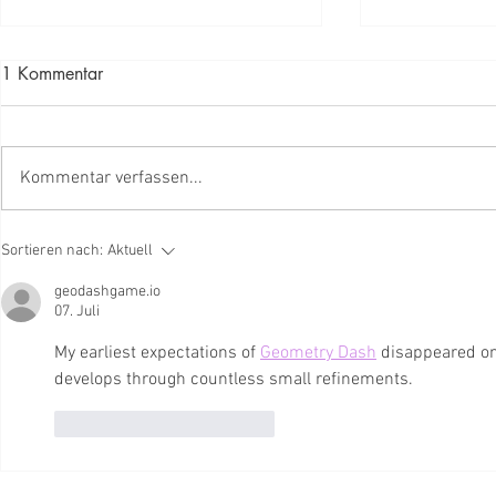
1 Kommentar
Kommentar verfassen...
Waldbrandprävention und
Burn, Eat, S
Sortieren nach:
Aktuell
Einsatzvorbereitung erzeugen
Umgang mit 
geodashgame.io
Synergien und Mehrwert
im Umgang m
07. Juli
My earliest expectations of 
Geometry Dash
 disappeared on
develops through countless small refinements.
Gefällt mir
Antworten