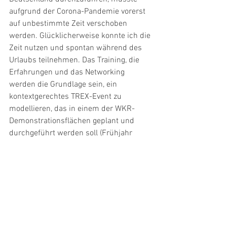
aufgrund der Corona-Pandemie vorerst 
auf unbestimmte Zeit verschoben 
werden. Glücklicherweise konnte ich die 
Zeit nutzen und spontan während des 
Urlaubs teilnehmen. Das Training, die 
Erfahrungen und das Networking 
werden die Grundlage sein, ein 
kontextgerechtes TREX-Event zu 
modellieren, das in einem der WKR-
Demonstrationsflächen geplant und 
durchgeführt werden soll (Frühjahr 
2022). Die Organisation einer TREX-
Veranstaltung in Deutschland würden 
die Projektzielen des WKR Projektes 
direkt unterstützen - zum Beispiel 
international vorhandenes Wissen in 
den deutschen Kontext einbinden; 
mehrere Interessengruppen in 