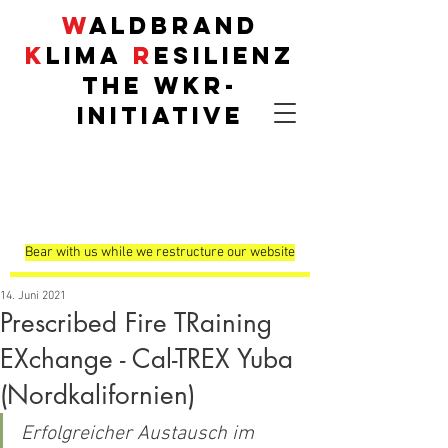
W
aldbrand
K
lima
R
esilienz
THE
WKR
-
INITIATIVE
Demonstrationsflä
chen
Bear with us while we restructure our website
14. Juni 2021
Prescribed Fire TRaining
EXchange - Cal-TREX Yuba
(Nordkalifornien)
Erfolgreicher Austausch im 